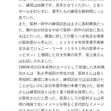
に、練習は結構です。見学させてください。と全く
ボールを打たずに、選手たちの練習を数時間じっと
見ていた。
また、荻村―田中の練習試合はまさに真剣勝負だっ
た。隣の台が試合をやめて荻村―田中の試合に見入
るほどだった。勝負に対しての驚くべき執念を後輩
の荻村君から学んだ。」と１９５６年世界選手権東
京大会でジョニー・リーチ（１９５１年の世界チャ
ンピオン）と激闘した日大先輩の名手、道上進さん
はお話しされました。
1960年代の日本卓球のエースとして登場した木村興
治さんは「私が早稲田の学生の頃、荻村さんは良く
早稲田に練習に来られた。練習試合ではほぼ負けた
ことがないのに全日本選手権の本番で負けた。荻村
さんは練習試合とは全く違う戦術を採用した。これ
が荻村さんだと思った。役員としての荻村さんは卓
球の地味で古いイメージを明るく近代的なイメージ
のスポーツに変えた人だ。」とお話しされました。