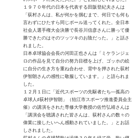
１９７０年代の日本を代表する田阪登紀夫さんは
「荻村さんは、私が何かを掴むまで、何日でも何も
言わずにひたすら同じボール送ってくれた。全日本
社会人選手権大会決勝で長谷川信彦さんに勝って優
勝できたのはそのツッツキのお陰だった。」と話さ
れました。
日本卓球協会会長の河田正也さんは「ミケランジェ
ロの作品を見て自分の努力目標を上げ、ゴッホの絵
に自分の生き方を重ね合わせ、背中を押された荻村
伊智朗さんの感性に敬服しています。」と語られま
した。
１２月１日に「近代スポーツの先駆者たち―孤高の
卓球人♯荻村伊智朗」（狛江市スポーツ推進委員会主
催）の講演をされた専修大学教授の佐竹弘靖さんは
「講演会を聴講された皆さんは、荻村さんの数々の
偉業に接したいへん感動されていました。」とお話
しされました。
荻村さんの卓球賛歌は没後３０年を経て尚、歌い継