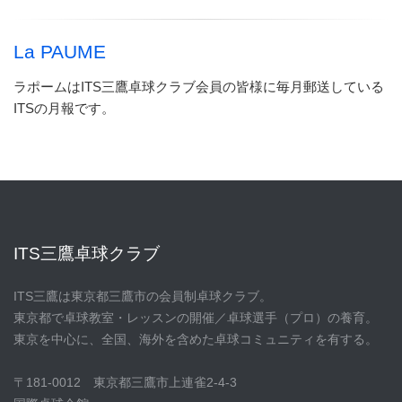
La PAUME
ラポームはITS三鷹卓球クラブ会員の皆様に毎月郵送している
ITSの月報です。
ITS三鷹卓球クラブ
ITS三鷹は東京都三鷹市の会員制卓球クラブ。
東京都で卓球教室・レッスンの開催／卓球選手（プロ）の養育。
東京を中心に、全国、海外を含めた卓球コミュニティを有する。
〒181-0012 東京都三鷹市上連雀2-4-3