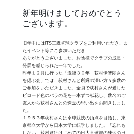
新年明けましておめでとう
ございます。
旧年中にはITS三鷹卓球クラブをご利用いただき、ま
たイベント等にご参加いただき
ありがとうございました。お陰様でクラブの成長・
発展を感じられた一年でした。
昨年１２月に行った「没後３０年 荻村伊智朗さん
を偲ぶ会」では、荻村さんと所縁の深い方々多数の
ご参加をいただきました。全員で荻村さんが愛した
ビロード色のバラの花を一本ずつ献花し、数名のご
友人から荻村さんとの珠玉の思い出をお聞きしまし
た。
１９５３年荻村さんは卓球競技の頂点を目指し、東
京都立大学から日本大学に転学しました。「忘れも
しない、荻村君ははじめての日大卓球部の練習の日